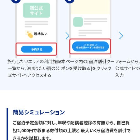
旅行したいエリアの利用施設
本ページ内の[宿泊割引クー
フォームから
一覧から、泊まりたい宿の公
ポンを受け取る]をクリック
公式サイトで
式サイトへアクセスする
入力
簡易シミュレーション
ご宿泊予定金額に対し、年収や配偶者控除の有無から、
自己負
担2,000円で収まる寄付額の上限
と
最大いくら宿泊費を割引で
きるか
を試算します。